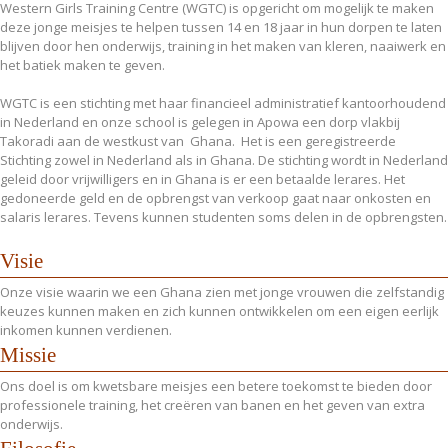
Western Girls Training Centre (WGTC) is opgericht om mogelijk te maken
deze jonge meisjes te helpen tussen 14 en 18 jaar in hun dorpen te laten
blijven door hen onderwijs, training in het maken van kleren, naaiwerk en
het batiek maken te geven.
WGTC is een stichting met haar financieel administratief kantoorhoudend
in Nederland en onze school is gelegen in Apowa een dorp vlakbij
Takoradi aan de westkust van Ghana. Het is een geregistreerde
Stichting zowel in Nederland als in Ghana. De stichting wordt in Nederland
geleid door vrijwilligers en in Ghana is er een betaalde lerares. Het
gedoneerde geld en de opbrengst van verkoop gaat naar onkosten en
salaris lerares. Tevens kunnen studenten soms delen in de opbrengsten.
Visie
Onze visie waarin we een Ghana zien met jonge vrouwen die zelfstandig
keuzes kunnen maken en zich kunnen ontwikkelen om een eigen eerlijk
inkomen kunnen verdienen.
Missie
Ons doel is om kwetsbare meisjes een betere toekomst te bieden door
professionele training, het creëren van banen en het geven van extra
onderwijs.