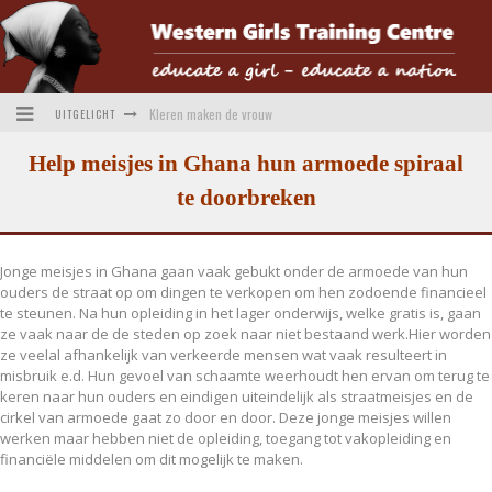
Kleren maken de vrouw
UITGELICHT
Verbreding van kennis
Help meisjes in Ghana hun armoede spiraal
te doorbreken
Ontwerplessen voor de leerlingen
Uitslag O-Foundation; We zijn een trotse tweede
Jonge meisjes in Ghana gaan vaak gebukt onder de armoede van hun
Kerstmarkt 2016 bij Fort Penningsveer
ouders de straat op om dingen te verkopen om hen zodoende financieel
te steunen. Na hun opleiding in het lager onderwijs, welke gratis is, gaan
Hoe 2020 voor ons was
ze vaak naar de de steden op zoek naar niet bestaand werk.Hier worden
ze veelal afhankelijk van verkeerde mensen wat vaak resulteert in
misbruik e.d. Hun gevoel van schaamte weerhoudt hen ervan om terug te
keren naar hun ouders en eindigen uiteindelijk als straatmeisjes en de
cirkel van armoede gaat zo door en door. Deze jonge meisjes willen
werken maar hebben niet de opleiding, toegang tot vakopleiding en
financiële middelen om dit mogelijk te maken.