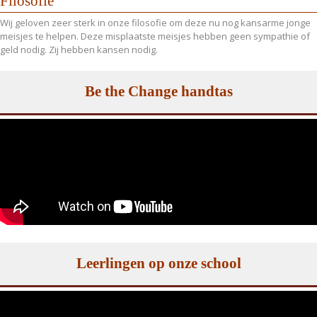
Filosofie
Wij geloven zeer sterk in onze filosofie om deze nu nog kansarme jonge
meisjes te helpen. Deze misplaatste meisjes hebben geen sympathie of
geld nodig. Zij hebben kansen nodig.
Be the Change handtas
Leerlingen op onze school