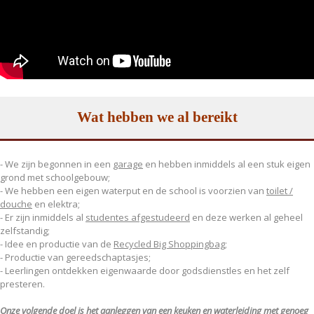
Wat hebben we al bereikt
- We zijn begonnen in een
garage
en hebben inmiddels al een stuk eigen
grond met schoolgebouw;
- We hebben een eigen waterput en de school is voorzien van
toilet /
douche
en elektra;
- Er zijn inmiddels al
studentes afgestudeerd
en deze werken al geheel
zelfstandig;
- Idee en productie van de
Recycled Big Shoppingbag
;
- Productie van gereedschaptasjes;
- Leerlingen ontdekken eigenwaarde door godsdienstles en het zelf
presteren.
Onze volgende doel is het aanleggen van een keuken en waterleiding met genoeg